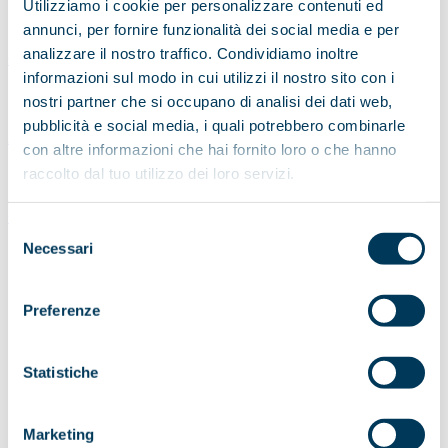
Utilizziamo i cookie per personalizzare contenuti ed
Natura meravigliosa
annunci, per fornire funzionalità dei social media e per
analizzare il nostro traffico. Condividiamo inoltre
Caraibi
informazioni sul modo in cui utilizzi il nostro sito con i
Gemme nel blu
nostri partner che si occupano di analisi dei dati web,
pubblicità e social media, i quali potrebbero combinarle
Africa
con altre informazioni che hai fornito loro o che hanno
raccolto dal tuo utilizzo dei loro servizi.
Exclusive
Giappone
Selezione
Necessari
del
Exclusive
consenso
Welcome
Preferenze
Tecnitravel dal 1972 è il primo operatore per il Nord
America a proporre al mercato italiano viaggi
Statistiche
organizzati, di gruppo e individuali verso gli Stati Uniti,
con il programma
Marketing
"L' America più bella"