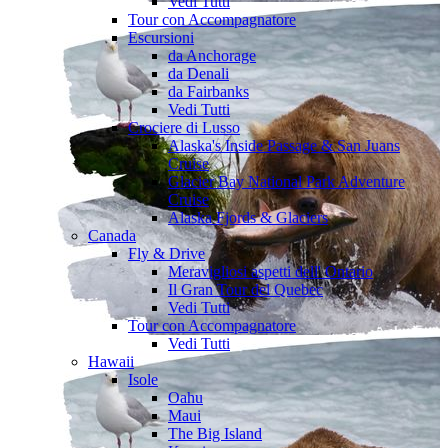
Vedi Tutti
Tour con Accompagnatore
Escursioni
da Anchorage
da Denali
da Fairbanks
Vedi Tutti
Crociere di Lusso
Alaska's Inside Passage & San Juans
Cruise
Glacier Bay National Park Adventure
Cruise
Alaska Fjords & Glaciers
Canada
Fly & Drive
Meravigliosi aspetti dell' Ontario
Il Gran Tour del Quebec
Vedi Tutti
Tour con Accompagnatore
Vedi Tutti
Hawaii
Isole
Oahu
Maui
The Big Island