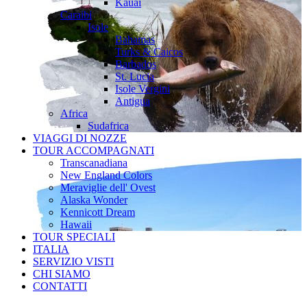
Kauai
Caraibi
Isole
Bahamas
Turks & Caicos
Barbados
St. Lucia
Isole Vergini
Antigua
Africa
Sudafrica
VIAGGI DI NOZZE
TOUR ACCOMPAGNATI
Transcanadiana
New England Colors
Meraviglie dell' Ovest
Alaska Wonder
Kennicott Dream
Hawaii
TOUR SPECIALI
ITALIA
SERVIZIO VISTI
CHI SIAMO
CONTATTI