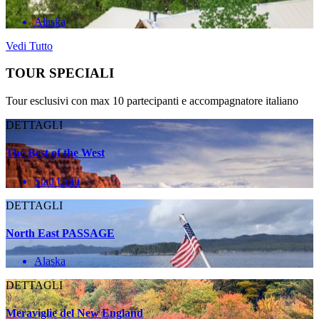
Alaska
Vedi Tutto
TOUR SPECIALI
Tour esclusivi con max 10 partecipanti e accompagnatore italiano
DETTAGLI
The Best of the West
Stati Uniti
DETTAGLI
North East PASSAGE
Alaska
DETTAGLI
Meraviglie del New England