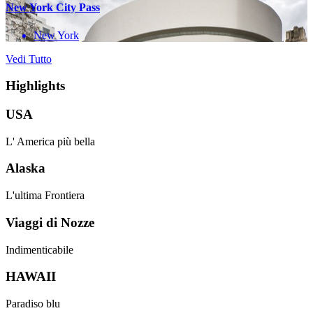
New York City Pass
New York
Vedi Tutto
Highlights
USA
L' America più bella
Alaska
L'ultima Frontiera
Viaggi di Nozze
Indimenticabile
HAWAII
Paradiso blu