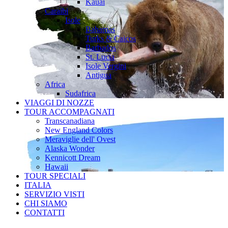
Kauai
Caraibi
Isole
Bahamas
Turks & Caicos
Barbados
St. Lucia
Isole Vergini
Antigua
Africa
Sudafrica
VIAGGI DI NOZZE
TOUR ACCOMPAGNATI
Transcanadiana
New England Colors
Meraviglie dell' Ovest
Alaska Wonder
Kennicott Dream
Hawaii
TOUR SPECIALI
ITALIA
SERVIZIO VISTI
CHI SIAMO
CONTATTI