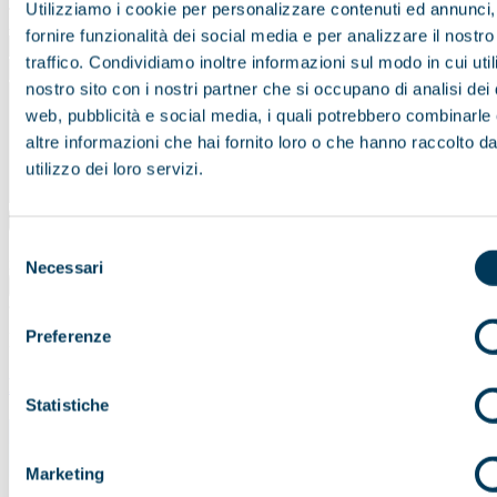
Jefferson proclamò la Dichiarazione di Indipendenza.
Utilizziamo i cookie per personalizzare contenuti ed annunci,
Arrivo in serata a New York.
fornire funzionalità dei social media e per analizzare il nostro
traffico. Condividiamo inoltre informazioni sul modo in cui utili
nostro sito con i nostri partner che si occupano di analisi dei 
web, pubblicità e social media, i quali potrebbero combinarle
altre informazioni che hai fornito loro o che hanno raccolto da
utilizzo dei loro servizi.
Acconsento al trattamento dei dati perssonali. Per maggiori
Selezione
informazioni
leggi qui
Necessari
del
consenso
Preferenze
I posti che Vedrai
New York, Usa
Statistiche
Marketing