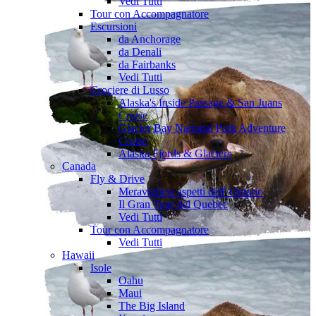
Vedi Tutti
Tour con Accompagnatore
Escursioni
da Anchorage
da Denali
da Fairbanks
Vedi Tutti
Crociere di Lusso
Alaska's Inside Passage & San Juans
Cruise
Glacier Bay National Park Adventure
Cruise
Alaska Fjords & Glaciers
Canada
Fly & Drive
Meravigliosi aspetti dell' Ontario
Il Gran Tour del Quebec
Vedi Tutti
Tour con Accompagnatore
Vedi Tutti
Hawaii
Isole
Oahu
Maui
The Big Island