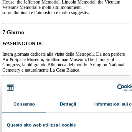
House, the Jefferson Memorial, Lincoln Memorial, the Vietnam
Veterans Memorial e molti altri monumenti
sono illuminati e l’atmosfera è molto suggestiva.
7 Giorno
WASHINGTON DC
Intera giornata dedicate alla visita della Metropoli. Da non perdere
Air & Space Museum, Smithsonian Museum,The Library of
Congress, la più grande Biblioteca del mondo. Arlington National
Cemetery e naturalmente La Casa Bianca.
8 Giorno
WASHINGTON DC - PHILADELPHIA - NEW YORK (373
km)
Consenso
Dettagli
Informazioni sui 
Al mattino partenza per Philadelphia, città che ha avuto grande
importanza durante la rivoluzione americana e l’origine della
nazione. Da non perdere la visita della
Questo sito web utilizza i cookie
National Historical Park come Independence Hall, dove Thomas