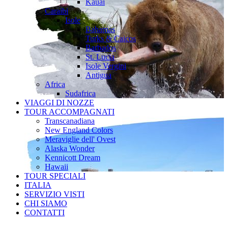
Kauai
Caraibi
Isole
Bahamas
Turks & Caicos
Barbados
St. Lucia
Isole Vergini
Antigua
Africa
Sudafrica
VIAGGI DI NOZZE
TOUR ACCOMPAGNATI
Transcanadiana
New England Colors
Meraviglie dell' Ovest
Alaska Wonder
Kennicott Dream
Hawaii
TOUR SPECIALI
ITALIA
SERVIZIO VISTI
CHI SIAMO
CONTATTI