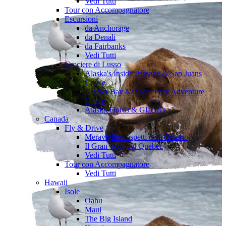
Vedi Tutti
Tour con Accompagnatore
Escursioni
da Anchorage
da Denali
da Fairbanks
Vedi Tutti
Crociere di Lusso
Alaska's Inside Passage & San Juans
Cruise
Glacier Bay National Park Adventure
Cruise
Alaska Fjords & Glaciers
Canada
Fly & Drive
Meravigliosi aspetti dell' Ontario
Il Gran Tour del Quebec
Vedi Tutti
Tour con Accompagnatore
Vedi Tutti
Hawaii
Isole
Oahu
Maui
The Big Island