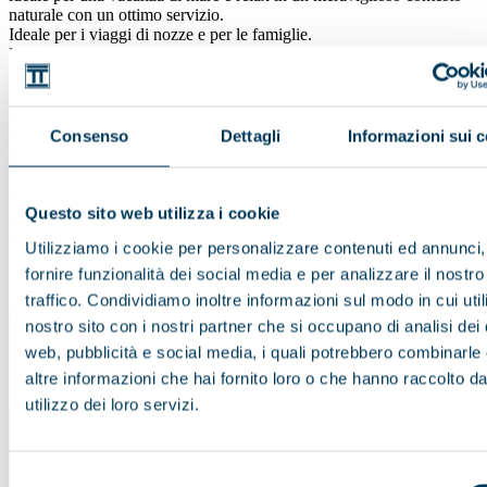
naturale con un ottimo servizio.
Ideale per i viaggi di nozze e per le famiglie.
Le sistemazioni sono in ampie suite o in piccoli appartamenti con
vista montagna, giardino o mare.
Le suite sono composte da camera da letto, soggiorno con angolo
cottura attrezzato, balcone,TV a schermo piatto, wi-fi.
3 piscine, di cui una con scivolo, uso gratuito di lettini in piscina, a
Consenso
Dettagli
Informazioni sui 
pagamento attrezzatura per sport acquatici.
Il Duke's Beach House, è il ristorante vista oceano del resort, con
cucina internazionale e hawaiana.
Questo sito web utilizza i cookie
Prezzi per persona per notte - solo pernottamento
Utilizziamo i cookie per personalizzare contenuti ed annunci,
1 Bedroom Ocean View
1 gennaio - 31 dicembre 2021 da:
doppia da € 370,00 | tripla da € 287,00
fornire funzionalità dei social media e per analizzare il nostro
Richiedi Disponibilità
traffico. Condividiamo inoltre informazioni sul modo in cui utili
nostro sito con i nostri partner che si occupano di analisi dei 
web, pubblicità e social media, i quali potrebbero combinarle
altre informazioni che hai fornito loro o che hanno raccolto da
utilizzo dei loro servizi.
Selezione