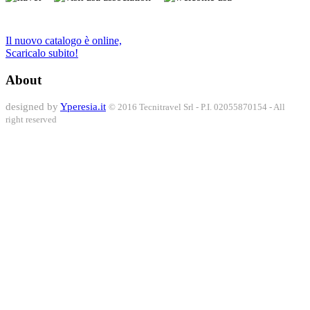
Il nuovo catalogo è online,
Scaricalo subito!
About
designed by
Yperesia.it
© 2016 Tecnitravel Srl - P.I. 02055870154 - All
right reserved